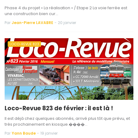
Phase 4 du projet « La réalisation » / Etape 2 La voie ferrée est
une construction bien cur…
Par
Jean-Pierre LAVABRE
-
20 janvier
LOCO-REVUE 823
Loco-Revue 823 de février : il est là !
Il est déjà chez quelques abonnés, arrivé plus tôt que prévu, et
très prochainement en kiosque.����…
Par
Yann Baude
-
19 janvier