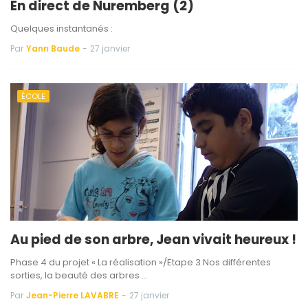
En direct de Nuremberg (2)
Quelques instantanés :
Par
Yann Baude
-
27 janvier
ÉCOLE
Au pied de son arbre, Jean vivait heureux !
Phase 4 du projet « La réalisation »/Etape 3 Nos différentes
sorties, la beauté des arbres …
Par
Jean-Pierre LAVABRE
-
27 janvier