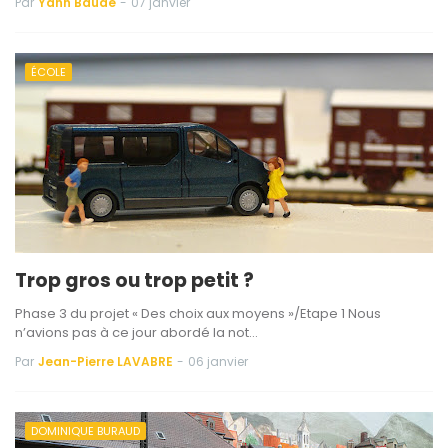
Par
Yann Baude
-
07 janvier
ÉCOLE
Trop gros ou trop petit ?
Phase 3 du projet « Des choix aux moyens »/Etape 1 Nous
n’avions pas à ce jour abordé la not…
Par
Jean-Pierre LAVABRE
-
06 janvier
DOMINIQUE BURAUD