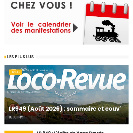
LES PLUS LUS
LR949
LR949 (Août 2026) : sommaire et couv'
18 juillet
LR 949 : L'édito de Yann Baude