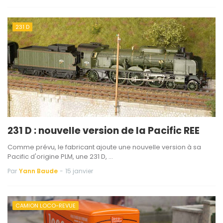
231 D
231 D : nouvelle version de la Pacific REE
Comme prévu, le fabricant ajoute une nouvelle version à sa
Pacific d'origine PLM, une 231 D, …
Par
Yann Baude
-
15 janvier
CAMION LOCO-REVUE