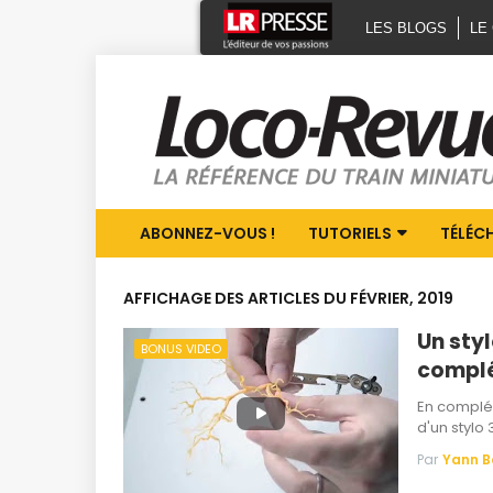
LES BLOGS
LE
ABONNEZ-VOUS !
TUTORIELS
TÉLÉC
AFFICHAGE DES ARTICLES DU FÉVRIER, 2019
Un styl
BONUS VIDEO
complé
En complém
d'un stylo
Par
Yann 