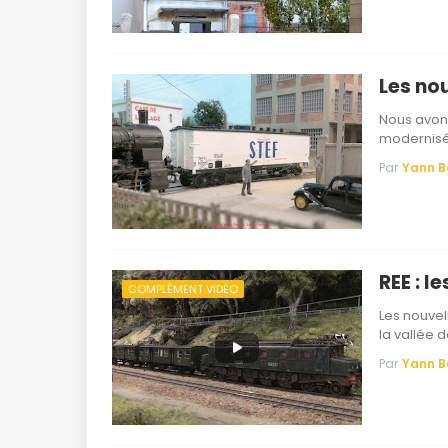
Les no
Nous avons
modernisé
Par
Yann 
REE : 
COMPLÉMENT VIDÉO
Les nouvel
la vallée d
Par
Yann 