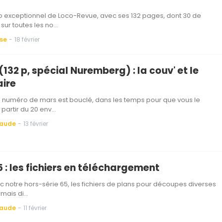
 exceptionnel de Loco-Revue, avec ses 132 pages, dont 30 de
sur toutes les no…
sse
-
18 février
(132 p, spécial Nuremberg) : la couv' et le
ire
le numéro de mars est bouclé, dans les temps pour que vous le
 partir du 20 env…
Baude
-
13 février
 : les fichiers en téléchargement
ec notre hors-série 65, les fichiers de plans pour découpes diverses
rmais di…
Baude
-
11 février