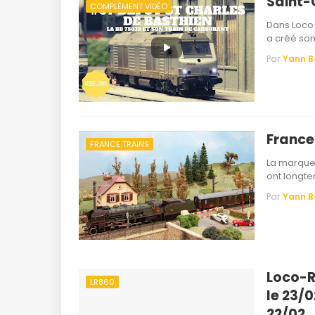
Saint-
COMPLÉMENT VIDÉO
Dans Loco-
a créé son
Par
Yann 
France
FRANCE TRAINS
La marque 
ont longte
Par
Yann 
Loco-R
LR860
le 23/
22/02