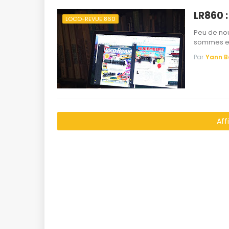
LR860 
LOCO-REVUE 860
Peu de nou
sommes en
Par
Yann 
Aff