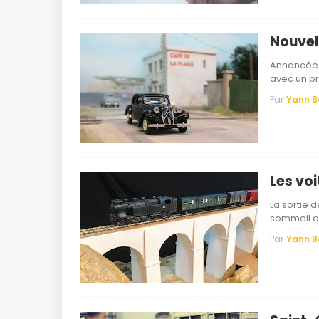
Nouvel
Annoncée 
avec un p
Par
Yann 
Les vo
La sortie 
sommeil d
Par
Yann 