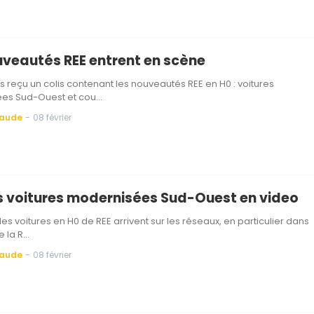
uveautés REE entrent en scène
 reçu un colis contenant les nouveautés REE en H0 : voitures
es Sud-Ouest et cou…
Baude
-
08 février
les voitures modernisées Sud-Ouest en video
les voitures en H0 de REE arrivent sur les réseaux, en particulier dans
e la R…
Baude
-
08 février