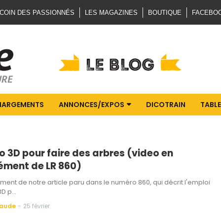
 COIN DES PASSIONNÉS
LES MAGAZINES
BOUTIQUE
FACEBO
HARGEMENTS
ANNONCES/EXPOS
DICOTRAIN
TABLE
o 3D pour faire des arbres (video en
ment de LR 860)
ent de notre article paru dans le numéro 860, qui décrit l'emploi
 3D p…
Baude
-
25 février