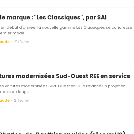
le marque : "Les Classiques", par SAI
en début d'année, la nouvelle gamme Les Classiques se concrétise
remier modèl…
Baude
-
21 février
itures modernisées Sud-Ouest REE en service
des voitures modernisées Sud-Ouest en H0 a relancé un projet en
epuis de longs…
Baude
-
21 février