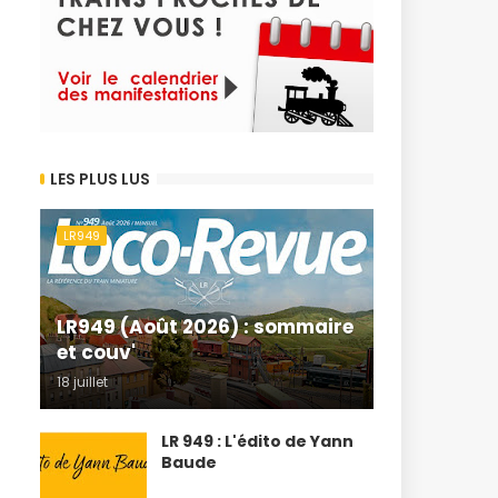
LES PLUS LUS
LR949
LR949 (Août 2026) : sommaire
et couv'
18 juillet
LR 949 : L'édito de Yann
Baude