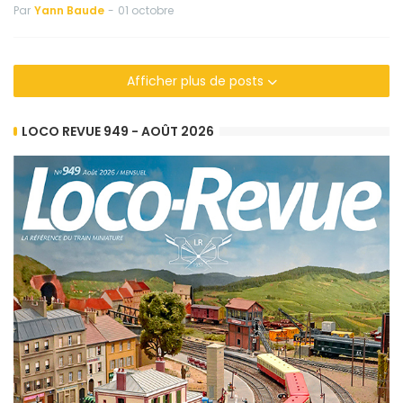
Par
Yann Baude
-
01 octobre
Afficher plus de posts
LOCO REVUE 949 - AOÛT 2026