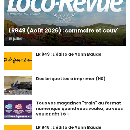
LR949 (Août 2026) : sommaire et couv'
18 juillet
LR 949 : L'édito de Yann Baude
Des briquettes à imprimer (H0)
Tous vos magazines "train" au format
numérique quand vous voulez, où vous
voulez dès 1 € !
LR 948 : L'édito de Yann Baude