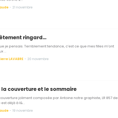
Baude
-
21 novembre
ètement ringard…
que je pensais. Terriblement tendance, c’est ce que mes filles m’ont
eux …
ierre LAVABRE
-
20 novembre
: la couverture et le sommaire
ouverture joliment composée par Antoine notre graphiste, LR 857 de
est déjà à l&…
Baude
-
19 novembre