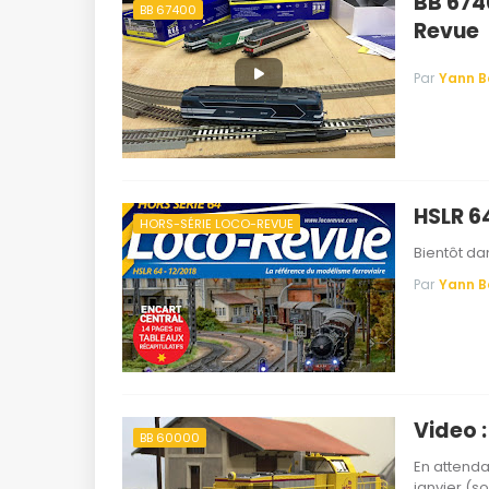
BB 6740
BB 67400
Revue
Par
Yann 
HSLR 64
HORS-SÉRIE LOCO-REVUE
Bientôt dan
Par
Yann 
Video :
BB 60000
En attenda
janvier (so