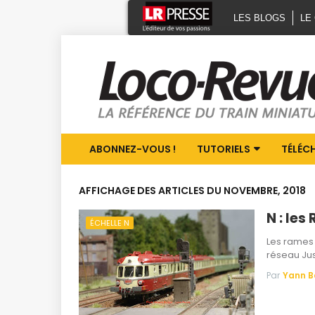
LES BLOGS
LE
ABONNEZ-VOUS !
TUTORIELS
TÉLÉC
AFFICHAGE DES ARTICLES DU NOVEMBRE, 2018
N : les
ÉCHELLE N
Les rames 
réseau Ju
Par
Yann 