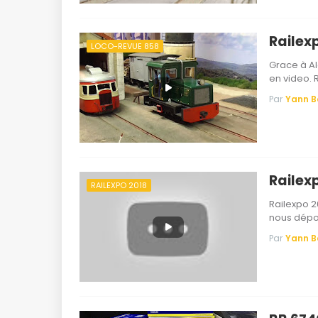
Railexp
LOCO-REVUE 858
Grace à Al
en video. 
Par
Yann 
Railex
RAILEXPO 2018
Railexpo 2
nous dépou
Par
Yann 