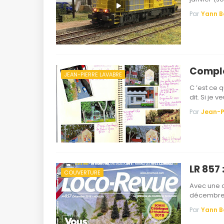
Par
Yann 
Compl
JEAN-PIERRE LAVABRE
C ’est ce 
dit. Si je v
Par
Jean-P
LR 857 
COUVERTURE
Avec une c
décembre 
Par
Yann 