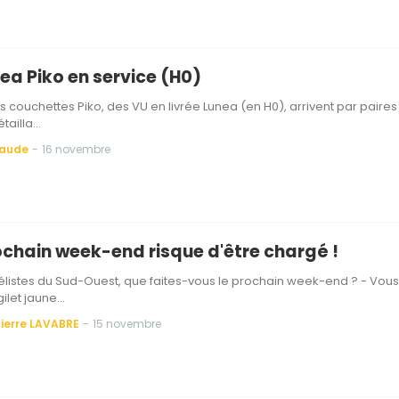
ea Piko en service (H0)
es couchettes Piko, des VU en livrée Lunea (en H0), arrivent par paires
étailla…
Baude
-
16 novembre
ochain week-end risque d'être chargé !
istes du Sud-Ouest, que faites-vous le prochain week-end ? - Vous
gilet jaune…
ierre LAVABRE
-
15 novembre