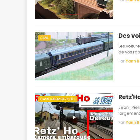
Des vo
CIWL
Les voitur
de vos rap
Par
Yann 
Retz'H
CAMÉRA EMBARQUÉE
Jean_Pierr
largement
Par
Yann 