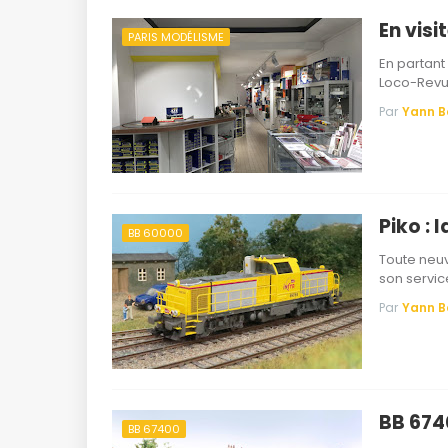
En visi
PARIS MODÉLISME
En partant
Loco-Revue
Par
Yann 
Piko : 
BB 60000
Toute neuv
son servi
Par
Yann 
BB 674
BB 67400