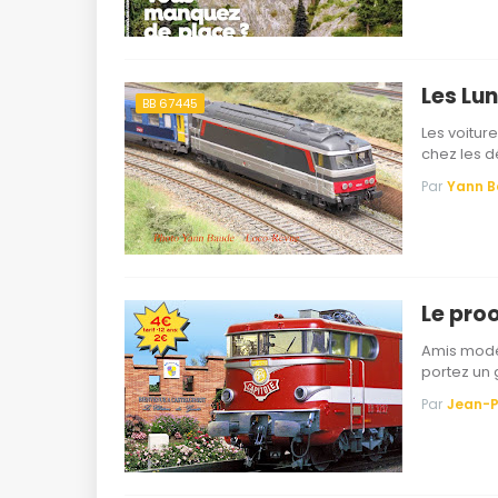
Les Lun
BB 67445
Les voitur
chez les d
Par
Yann 
Le pro
Amis modél
portez un 
Par
Jean-P