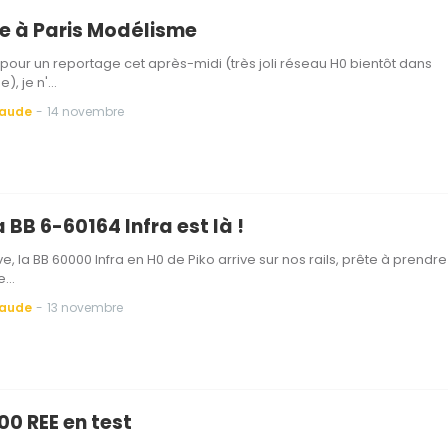
te à Paris Modélisme
 pour un reportage cet après-midi (très joli réseau H0 bientôt dans
), je n'…
Baude
-
14 novembre
la BB 6-60164 Infra est là !
e, la BB 60000 Infra en H0 de Piko arrive sur nos rails, prête à prendre
ce…
Baude
-
13 novembre
00 REE en test