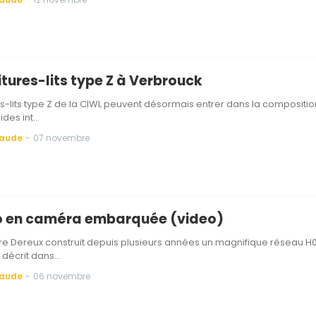
itures-lits type Z à Verbrouck
es-lits type Z de la CIWL peuvent désormais entrer dans la compositio
ides int…
Baude
-
07 novembre
o en caméra embarquée (video)
e Dereux construit depuis plusieurs années un magnifique réseau H0
 décrit dans…
Baude
-
06 novembre