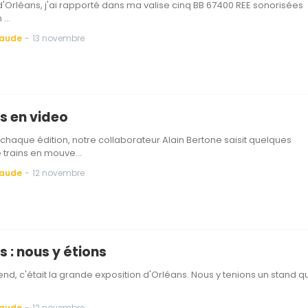
d'Orléans, j'ai rapporté dans ma valise cinq BB 67400 REE sonorisées
n …
Baude
-
13 novembre
s en video
aque édition, notre collaborateur Alain Bertone saisit quelques
 trains en mouve…
Baude
-
12 novembre
 : nous y étions
d, c'était la grande exposition d'Orléans. Nous y tenions un stand qu
Baude
-
12 novembre