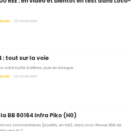
0 REE : en video et bientôt en test dans Loco-
Baude
-
23 novembre
 : tout sur la voie
s votre boîte à lettres, puis en kiosque...
Baude
-
22 novembre
 la BB 60164 Infra Piko (H0)
nt nos commentaires (positifs, en fait), dans Loco-Revue 858 de
rtie vers le 2…