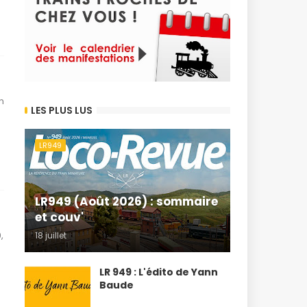
n
LES PLUS LUS
LR949
LR949 (Août 2026) : sommaire
et couv'
,
18 juillet
LR 949 : L'édito de Yann
Baude