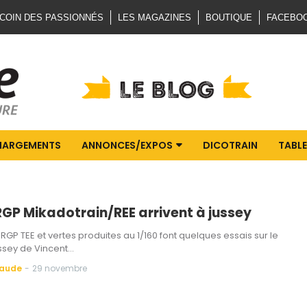
 COIN DES PASSIONNÉS
LES MAGAZINES
BOUTIQUE
FACEBO
HARGEMENTS
ANNONCES/EXPOS
DICOTRAIN
TABLE
 RGP Mikadotrain/REE arrivent à jussey
RGP TEE et vertes produites au 1/160 font quelques essais sur le
ssey de Vincent…
Baude
-
29 novembre