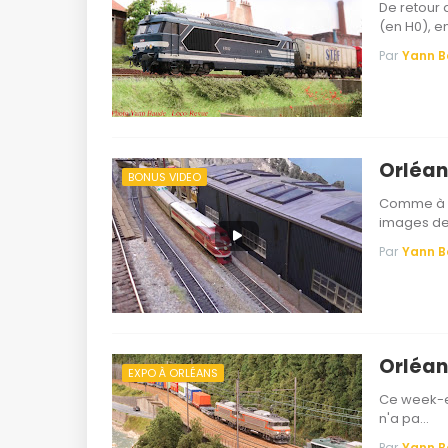
De retour 
(en H0), e
Par
Yann 
Orléan
BONUS VIDEO
Comme à ch
images de
Par
Yann 
Orléans
EXPO À ORLÉANS
Ce week-en
n'a pa…
Par
Yann 