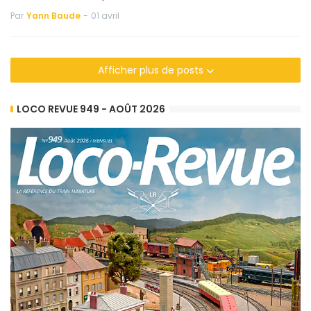
Par
Yann Baude
-
01 avril
Afficher plus de posts
LOCO REVUE 949 - AOÛT 2026