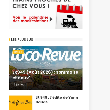
LES PLUS LUS
LR949
LR949 (Août 2026) : sommaire
et couv'
18 juillet
LR 949 : L'édito de Yann
Baude