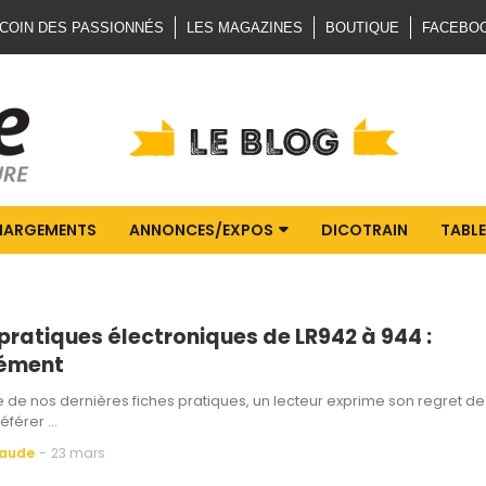
 COIN DES PASSIONNÉS
LES MAGAZINES
BOUTIQUE
FACEBO
HARGEMENTS
ANNONCES/EXPOS
DICOTRAIN
TABLE
 pratiques électroniques de LR942 à 944 :
ément
re de nos dernières fiches pratiques, un lecteur exprime son regret de
référer …
Baude
-
23 mars