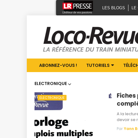
LES BLOGS
LE
ABONNEZ-VOUS !
TUTORIELS
TÉLÉC
ELECTRONIQUE
Fiches
ELECTRONIQUE
compl
A la lectu
devoir se 
Par
Yann 