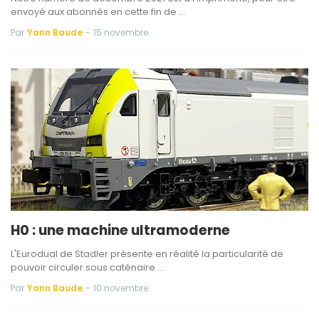
envoyé aux abonnés en cette fin de …
Par
Yann Baude
-
15 novembre
H0 : une machine ultramoderne
L'Eurodual de Stadler présente en réalité la particularité de
pouvoir circuler sous caténaire …
Par
Yann Baude
-
10 novembre