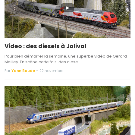
Video : des diesels à Jolival
Pour bien démarrer la semaine, une superbe vidéo de Gerard
Meilley. En scène cette fois, des diese…
Par
Yann Baude
-
22 novembre