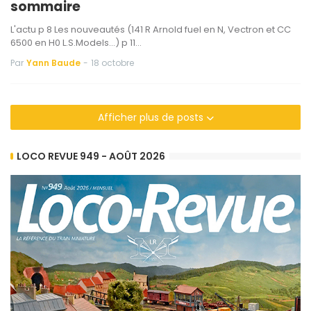
sommaire
L'actu p 8 Les nouveautés (141 R Arnold fuel en N, Vectron et CC
6500 en H0 L.S.Models...) p 11…
Par
Yann Baude
-
18 octobre
Afficher plus de posts
LOCO REVUE 949 - AOÛT 2026