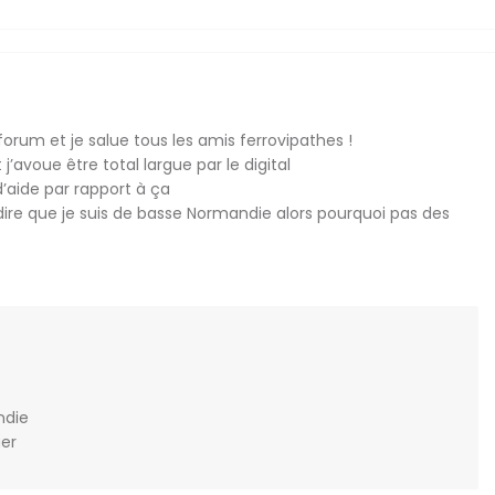
forum et je salue tous les amis ferrovipathes !
voue être total largue par le digital
’aide par rapport à ça
 dire que je suis de basse Normandie alors pourquoi pas des
ndie
er