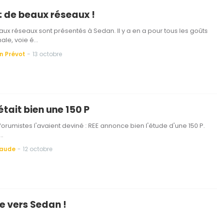
: de beaux réseaux !
aux réseaux sont présentés à Sedan. Il y a en a pour tous les goûts
ale, voie é…
n Prévot
-
13 octobre
'était bien une 150 P
orumistes l'avaient deviné : REE annonce bien l'étude d'une 150 P.
e…
Baude
-
12 octobre
e vers Sedan !