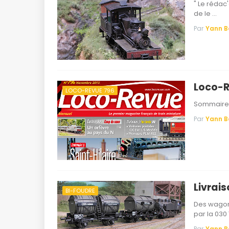
" Le rédac
de le …
Par
Yann 
Loco-R
LOCO-REVUE 796
Sommaire S
Par
Yann 
Livrais
BI-FOUDRE
Des wagons
par la 030
Par
Yann 