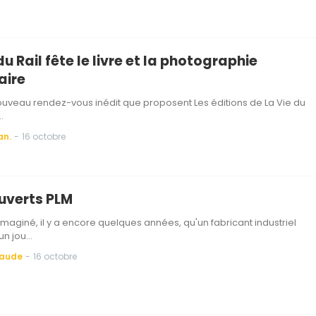
du Rail fête le livre et la photographie
aire
ouveau rendez-vous inédit que proposent Les éditions de La Vie du
…
an.
-
16 octobre
uverts PLM
 imaginé, il y a encore quelques années, qu'un fabricant industriel
 un jou…
Baude
-
16 octobre