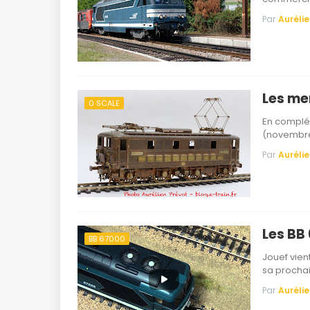
Par
Aurélie
Les me
0 SCALE
En complém
(novembre
Par
Aurélie
Les BB
BB 67000
Jouef vien
sa procha
Par
Aurélie