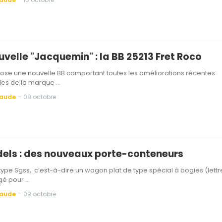
uvelle "Jacquemin" : la BB 25213 Fret Roco
se une nouvelle BB comportant toutes les améliorations récentes
es de la marque …
Baude
-
09 octobre
dels : des nouveaux porte-conteneurs
 type Sgss, c’est-à-dire un wagon plat de type spécial à bogies (lettr
é pour …
Baude
-
09 octobre