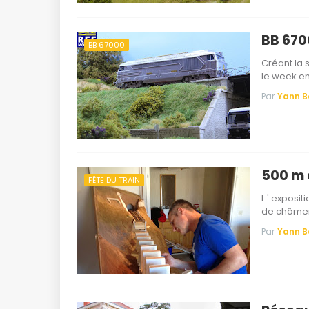
BB 6700
BB 67000
Créant la 
le week e
Par
Yann 
500 m 
FÊTE DU TRAIN
L ' exposi
de chôme
Par
Yann 