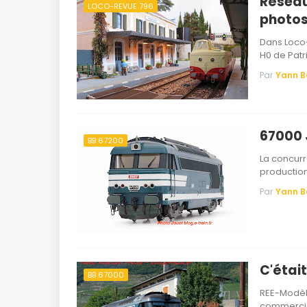
Réseau
LOCO-REVUE 796
photos
Dans Loco-
H0 de Pat
Par
Yann 
67000 J
BB 67200
La concurr
production
Par
Yann 
C'était
BB 67000
REE-Modèl
commercia