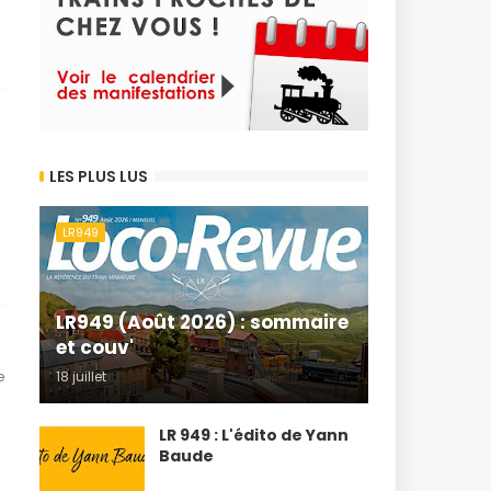
LES PLUS LUS
LR949
LR949 (Août 2026) : sommaire
et couv'
e
18 juillet
LR 949 : L'édito de Yann
Baude