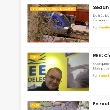
Sedan 
EXPOSITION DE TRAIN MINIATURE
De très be
(voie norm
Par
Aurélie
REE : C
150 P
Quelques f
Mais pati
Par
Yann 
En rout
0N30