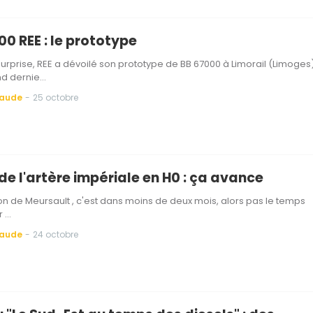
0 REE : le prototype
surprise, REE a dévoilé son prototype de BB 67000 à Limorail (Limoges
nd dernie…
Baude
-
25 octobre
de l'artère impériale en H0 : ça avance
tion de Meursault , c'est dans moins de deux mois, alors pas le temps
r …
Baude
-
24 octobre