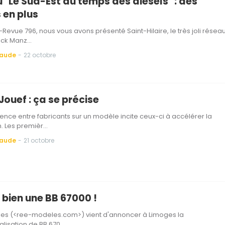
 "Le Sud-Est au temps des diesels" : des
 en plus
Revue 796, nous vous avons présenté Saint-Hilaire, le très joli résea
rick Manz…
Baude
-
22 octobre
ouef : ça se précise
ence entre fabricants sur un modèle incite ceux-ci à accélérer la
. Les premièr…
Baude
-
21 octobre
 bien une BB 67000 !
es (<ree-modeles.com>) vient d'annoncer à Limoges la
lisation de BB 670…