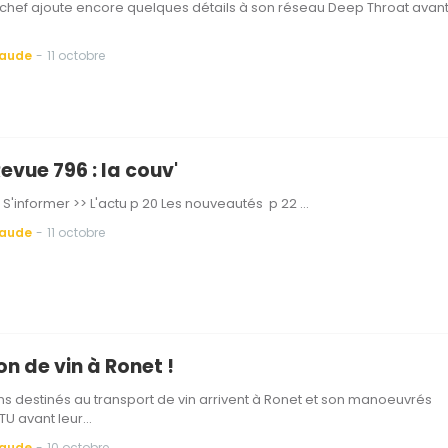
'chef ajoute encore quelques détails à son réseau Deep Throat avan
Baude
-
11 octobre
evue 796 : la couv'
'informer >> L'actu p 20 Les nouveautés p 22 …
Baude
-
11 octobre
on de vin à Ronet !
 destinés au transport de vin arrivent à Ronet et son manoeuvrés
 TU avant leur…
Baude
-
10 octobre