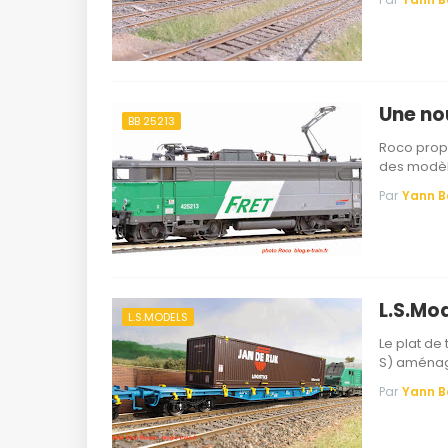
Une no
BB 25213
Roco propo
des modèl
Par
Yann 
L.S.Mo
L.S.MODELS
Le plat de
S) aménag
Par
Yann 