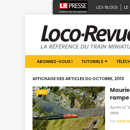
LES BLOGS
LE
ABONNEZ-VOUS !
TUTORIELS
TÉLÉC
AFFICHAGE DES ARTICLES DU OCTOBRE, 2013
Maurie
CFFC
rampe 
Après la "
déjà…
Par
Yann 