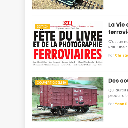
La Vie 
ÉDITION
ferrovi
C'est un n
Rail : Une f
Par
Christi
Des co
COUVERT OCEM 19
Qui aurait
produirait
Par
Yann 