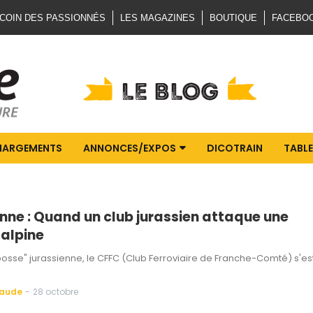
 COIN DES PASSIONNÉS
LES MAGAZINES
BOUTIQUE
FACEBO
HARGEMENTS
ANNONCES/EXPOS
DICOTRAIN
TABLE
nne : Quand un club jurassien attaque une
alpine
bosse" jurassienne, le CFFC (Club Ferroviaire de Franche-Comté) s'es
Baude
-
28 octobre