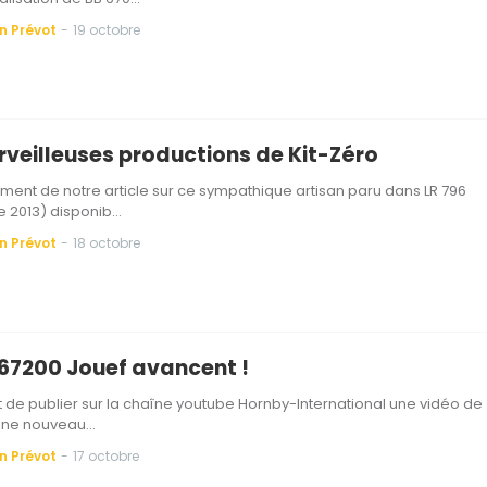
n Prévot
-
19 octobre
rveilleuses productions de Kit-Zéro
ent de notre article sur ce sympathique artisan paru dans LR 796
 2013) disponib…
n Prévot
-
18 octobre
 67200 Jouef avancent !
t de publier sur la chaîne youtube Hornby-International une vidéo de
ine nouveau…
n Prévot
-
17 octobre