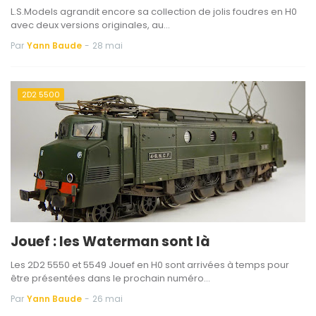
L.S.Models agrandit encore sa collection de jolis foudres en H0
avec deux versions originales, au…
Par
Yann Baude
-
28 mai
2D2 5500
Jouef : les Waterman sont là
Les 2D2 5550 et 5549 Jouef en H0 sont arrivées à temps pour
être présentées dans le prochain numéro…
Par
Yann Baude
-
26 mai