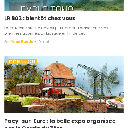
LR 803 : bientôt chez vous
Loco-Revue 803 ne devrait plus tarder à arriver chez les
premiers abonnés. En kiosque en fin de cet…
Par
Yann Baude
-
19 mai
17 ET 18 MAI 2014
Pacy-sur-Eure : la belle expo organisée