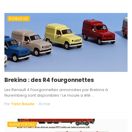
ÉCHELLE H0
Brekina : des R4 fourgonnettes
Les Renault 4 Fourgonnettes annoncées par Brekina à
Nuremberg sont disponibles ! Le moule a été …
Par
Yann Baude
-
13 mai
ALLÈGE POSTALE