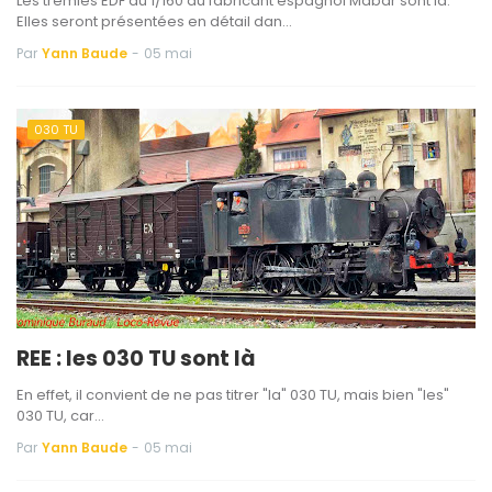
Les trémies EDF au 1/160 du fabricant espagnol Mabar sont là.
Elles seront présentées en détail dan…
Par
Yann Baude
-
05 mai
030 TU
REE : les 030 TU sont là
En effet, il convient de ne pas titrer "la" 030 TU, mais bien "les"
030 TU, car…
Par
Yann Baude
-
05 mai