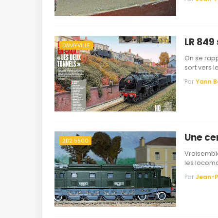
LR 849 
DAMYVILLE
On se rap
sort vers l
Par
Yann 
Une ce
2D2 5500
Vraisembla
les locomo
Par
Jean-P