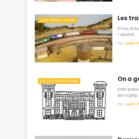
Les tra
JEAN-PIERRE LAVABRE
Et oui, à l
« quand…
Par
Jean-P
On a g
ÉDUCATION NATIONALE
Enfin pres
qui a gag
Par
Jean-P