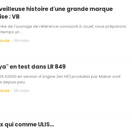
veilleuse histoire d'une grande marque
se : VB
gnée de l'ouvrage de référence consacré à Jouef, nous préparons
intemps un …
Baude
-
09 mars
ya" en test dans LR 849
1A 62000 en version d'origine (en H0) produites par Mabar sont
es depuis peu…
Baude
-
05 mars
x qui comme ULIS…