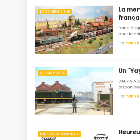
La mer
LOCO-REVUE 849
françai
Dans la li
pour le pr
Par
Yann 
Un "Ya
A1A A1A 62000
Deux A1A A
disponibl
Par
Yann 
Heureu
ÉDUCATION NATIONALE