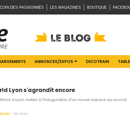
 COIN DES PASSIONNÉS
LES MAGAZINES
BOUTIQUE
FACEBO
HARGEMENTS
ANNONCES/EXPOS
DICOTRAIN
TABLE
rld Lyon s'agrandit encore
étions à Lyon, invités à l'inauguration d'un nouvel espace qui accroit
…
Baude
-
30 mars