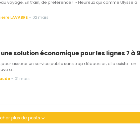
beau voyage. En train, de préférence ! « Heureux qui comme Ulysse a
ierre LAVABRE
-
02 mars
 une solution économique pour les lignes 7 à 
, pour assurer un service public sans trop débourser, elle existe : en
reuve a…
Baude
-
01 mars
icher plus de posts