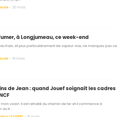
Baude
-
20 mars
fumer, à Longjumeau, ce week-end
u train, et plus particulièrement de vapeur vive, ne manquez pas ce
Baude
-
19 mars
ins de Jean : quand Jouef soignait les cadres
SNCF
t mon voisin. Il est retraité du chemin de fer et il commence à
r au tr…
ierre LAVABRE
-
15 mars