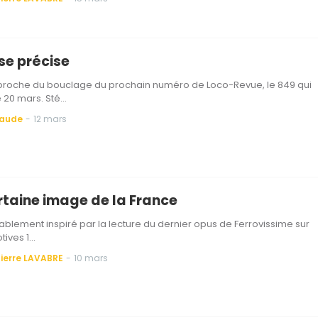
se précise
proche du bouclage du prochain numéro de Loco-Revue, le 849 qui
e 20 mars. Sté…
Baude
-
12 mars
rtaine image de la France
blement inspiré par la lecture du dernier opus de Ferrovissime sur
tives 1…
ierre LAVABRE
-
10 mars