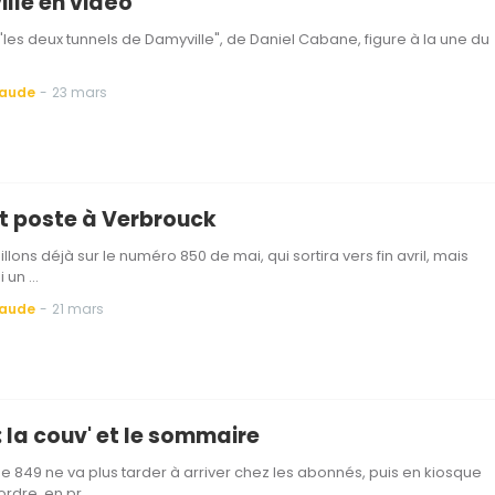
lle en vidéo
"les deux tunnels de Damyville", de Daniel Cabane, figure à la une du
Baude
-
23 mars
it poste à Verbrouck
llons déjà sur le numéro 850 de mai, qui sortira vers fin avril, mais
i un …
Baude
-
21 mars
: la couv' et le sommaire
 849 ne va plus tarder à arriver chez les abonnés, puis en kiosque
ordre, en pr…