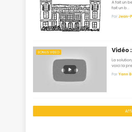
A fait un 
fait un b…
Par
Jean-P
Vidéo :
BONUS VIDEO
La solution
voici la p
Par
Yann 
Aff