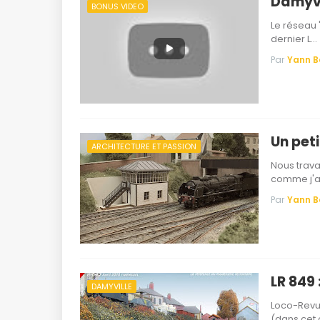
Damyvi
BONUS VIDEO
Le réseau 
dernier L…
Par
Yann 
Un pet
ARCHITECTURE ET PASSION
Nous travai
comme j'a
Par
Yann 
LR 849 
DAMYVILLE
Loco-Revue
(dans cet 