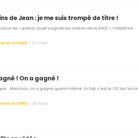
ins de Jean : je me suis trompé de titre !
a place de « quand Jouef soignait les cadres de la SNCF », il fallait lire
ierre LAVABRE
-
27 mars
agné ! On a gagné !
que… Mais bon, on a gagné quand même. En fait, c’est le CE1 de l’écol
…
ierre LAVABRE
-
24 mars