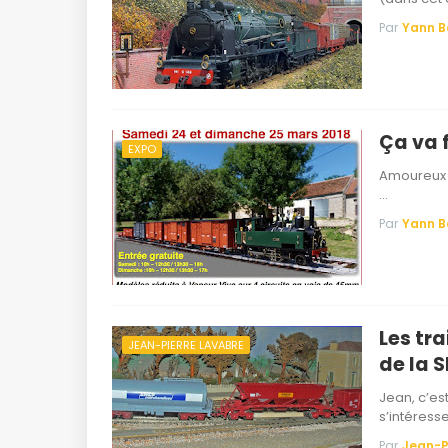
Par
Yann 
Ça va 
EXPO
Amoureux d
…
Par
Yann 
Les tra
JEAN-PIERRE LAVABRE
de la 
Jean, c’es
s’intéresse
Par
Jean-P