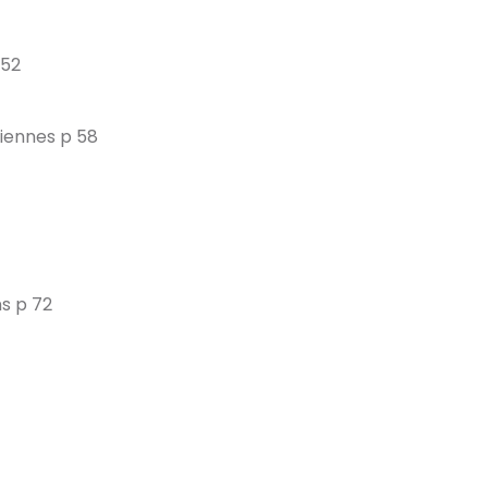
 52
riennes p 58
ns p 72