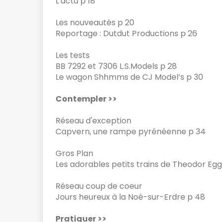
L'actu p 18
Les nouveautés p 20
Reportage : Dutdut Productions p 26
Les tests
BB 7292 et 7306 L.S.Models p 28
Le wagon Shhmms de CJ Model’s p 30
Contempler >>
Réseau d'exception
Capvern, une rampe pyrénéenne p 34
Gros Plan
Les adorables petits trains de Theodor Eg
Réseau coup de coeur
Jours heureux à la Noé-sur-Erdre p 48
Pratiquer >>