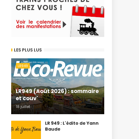
LES PLUS LUS
LR949
LR949 (Août 2026) : sommaire
et couv'
18 juillet
LR 949 : L'édito de Yann
Baude