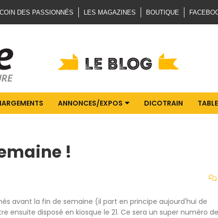
 COIN DES PASSIONNÉS
LES MAGAZINES
BOUTIQUE
FACEBO
HARGEMENTS
ANNONCES/EXPOS
DICOTRAIN
TABLE
semaine !
s avant la fin de semaine (il part en principe aujourd'hui de
t être ensuite disposé en kiosque le 21. Ce sera un super numéro d