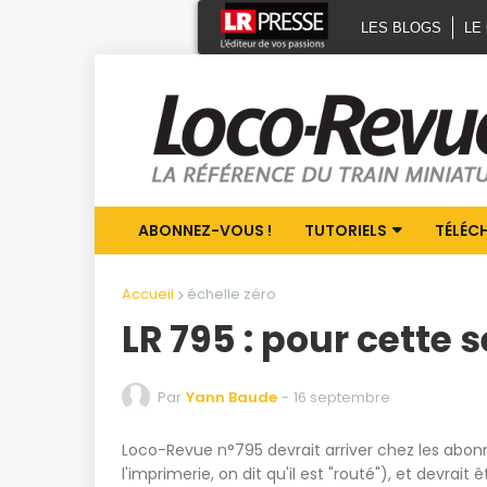
LES BLOGS
LE
ABONNEZ-VOUS !
TUTORIELS
TÉLÉC
Accueil
échelle zéro
LR 795 : pour cette 
Par
Yann Baude
-
16 septembre
Loco-Revue n°795 devrait arriver chez les abonné
l'imprimerie, on dit qu'il est "routé"), et devrai