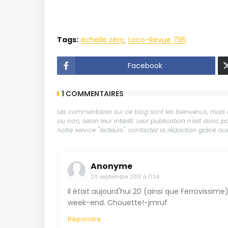
Tags:
échelle zéro
Loco-Revue 795
Facebook
1 COMMENTAIRES
Les commentaires sur ce blog sont les bienvenus, mais il
ou non, selon leur intérêt. Leur publication n'est donc
notre service "lecteurs", contactez la rédaction grâce 
Anonyme
20 septembre 2013 à 17:34
Il était aujourd'hui 20 (ainsi que Ferrovissi
week-end. Chouette!-jmruf
Répondre