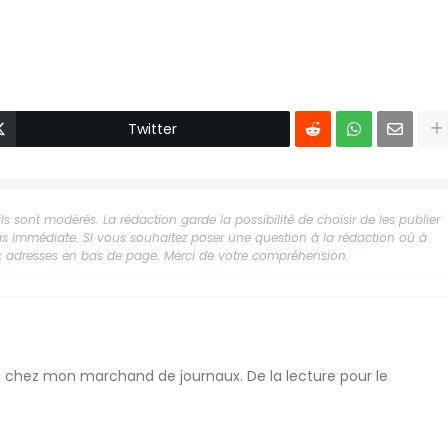
Twitter
s sont modérés. La rédaction garde la possibilité de choisir de les publier
 pas immédiate. Si vous souhaitez poser une question à la rédaction où à
aux adresses en bas de page. Merci de votre compréhension.
me) chez mon marchand de journaux. De la lecture pour le