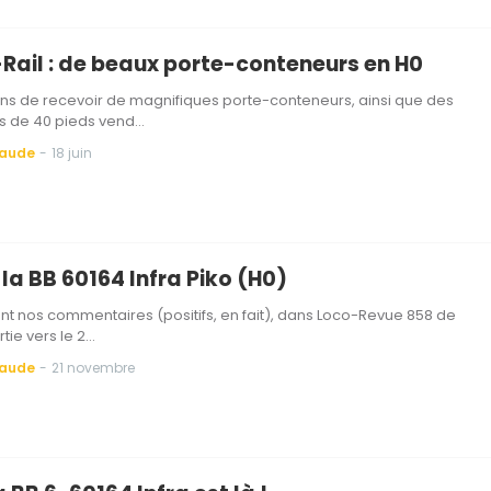
Rail : de beaux porte-conteneurs en H0
s de recevoir de magnifiques porte-conteneurs, ainsi que des
s de 40 pieds vend…
Baude
-
18 juin
 la BB 60164 Infra Piko (H0)
nt nos commentaires (positifs, en fait), dans Loco-Revue 858 de
rtie vers le 2…
Baude
-
21 novembre