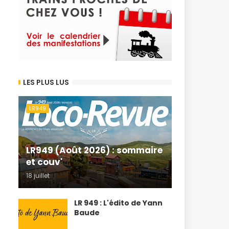
LES PLUS LUS
LR949
LR949 (Août 2026) : sommaire
et couv'
18 juillet
LR 949 : L'édito de Yann
Baude