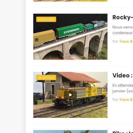
Rocky-
BB 60000
Nous venon
conteneur
Par
Yann 
Video :
BB 60000
En attenda
janvier (so
Par
Yann 