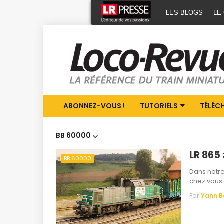
LES BLOGS
LE
ABONNEZ-VOUS !
TUTORIELS
TÉLÉC
BB 60000
LR 865 
BB 60000
Dans notre
chez vous 
Par
Yann 