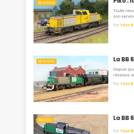
Piko : 
BB 60000
Toute neuv
son servi
Par
Yann 
La BB 
BB 60000
Depuis que
réseaux, 
Par
Yann 
La BB 6
460050
Par
Yann 