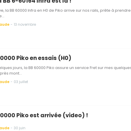
la BB 6-60164 Infra est là !
e, la BB 60000 Infra en H0 de Piko arrive sur nos rails, prête à prendre
ce…
Baude
-
13 novembre
60000 Piko en essais (H0)
lques jours, la BB 60000 Piko assure un service Fret sur mes quelque
après mont…
Baude
-
03 juillet
0000 Piko est arrivée (video) !
Baude
-
30 juin