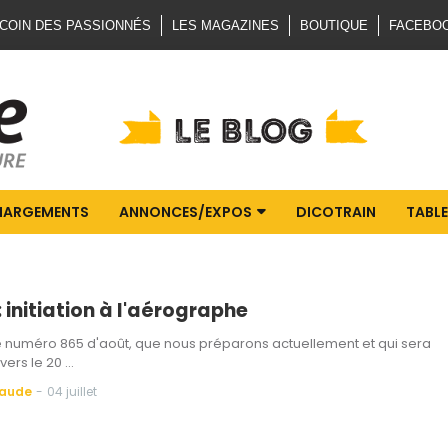
 COIN DES PASSIONNÉS
LES MAGAZINES
BOUTIQUE
FACEBO
HARGEMENTS
ANNONCES/EXPOS
DICOTRAIN
TABLE
: initiation à l'aérographe
 numéro 865 d'août, que nous préparons actuellement et qui sera
vers le 20 …
Baude
-
04 juillet