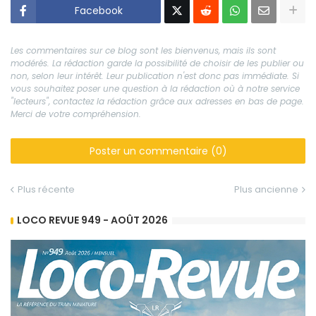
Facebook
Les commentaires sur ce blog sont les bienvenus, mais ils sont
modérés. La rédaction garde la possibilité de choisir de les publier ou
non, selon leur intérêt. Leur publication n'est donc pas immédiate. Si
vous souhaitez poser une question à la rédaction où à notre service
"lecteurs", contactez la rédaction grâce aux adresses en bas de page.
Merci de votre compréhension.
Poster un commentaire (0)
Plus récente
Plus ancienne
LOCO REVUE 949 - AOÛT 2026