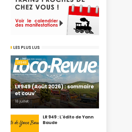
LES PLUS LUS
LR949
LR949 (Août 2026) : sommaire
et couv'
18 juillet
LR 949 : L'édito de Yann
Baude