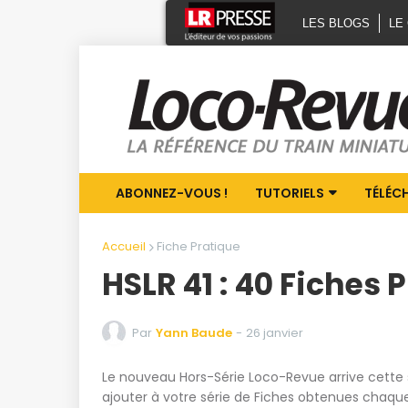
LES BLOGS
LE
ABONNEZ-VOUS !
TUTORIELS
TÉLÉC
Accueil
Fiche Pratique
HSLR 41 : 40 Fiches 
Par
Yann Baude
-
26 janvier
Le nouveau Hors-Série Loco-Revue arrive cette 
ajouter à votre série de Fiches obtenues chaqu