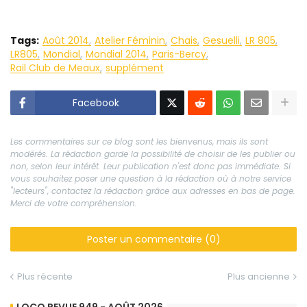
Tags:
Août 2014
Atelier Féminin
Chais
Gesuelli
LR 805
LR805
Mondial
Mondial 2014
Paris-Bercy
Rail Club de Meaux
supplément
Facebook
Les commentaires sur ce blog sont les bienvenus, mais ils sont
modérés. La rédaction garde la possibilité de choisir de les publier ou
non, selon leur intérêt. Leur publication n'est donc pas immédiate. Si
vous souhaitez poser une question à la rédaction où à notre service
"lecteurs", contactez la rédaction grâce aux adresses en bas de page.
Merci de votre compréhension.
Poster un commentaire (0)
Plus récente
Plus ancienne
LOCO REVUE 949 - AOÛT 2026