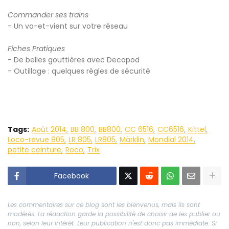
Commander ses trains
- Un va-et-vient sur votre réseau
Fiches Pratiques
-
De belles gouttières avec Decapod
- Outillage : quelques règles de sécurité
Tags:
Août 2014
BB 800
BB800
CC 6516
CC6516
Kittel
Loco-revue 805
LR 805
LR805
Märklin
Mondial 2014
petite ceinture
Roco
Trix
Facebook
Les commentaires sur ce blog sont les bienvenus, mais ils sont
modérés. La rédaction garde la possibilité de choisir de les publier ou
non, selon leur intérêt. Leur publication n'est donc pas immédiate. Si