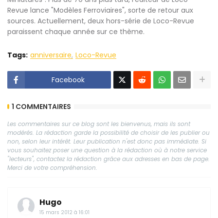
Revue lance "Modèles Ferroviaires", sorte de retour aux
sources. Actuellement, deux hors-série de Loco-Revue
paraissent chaque année sur ce thème.
Tags:
anniversaire
Loco-Revue
Facebook
1 COMMENTAIRES
Les commentaires sur ce blog sont les bienvenus, mais ils sont
modérés. La rédaction garde la possibilité de choisir de les publier ou
non, selon leur intérêt. Leur publication n'est donc pas immédiate. Si
vous souhaitez poser une question à la rédaction où à notre service
"lecteurs", contactez la rédaction grâce aux adresses en bas de page.
Merci de votre compréhension.
Hugo
15 mars 2012 à 16:01