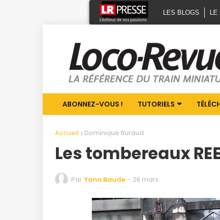
LES BLOGS
LE
ABONNEZ-VOUS !
TUTORIELS
TÉLÉC
Accueil
Dominique Buraud
Les tombereaux REE
Par
Yann Baude
-
26 mars