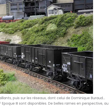
lants, puis sur les réseaux, dont celui de Dominique Buraud...
CF Epoque III sont disponibles. De belles rames en perspective, au