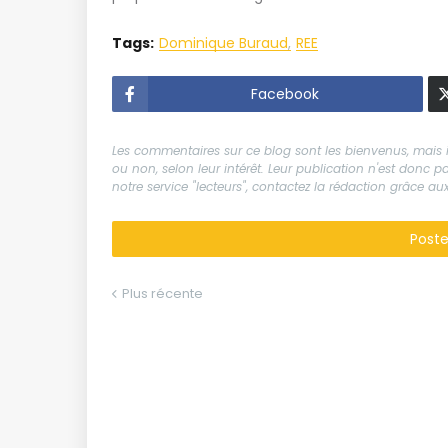
Tags:
Dominique Buraud
REE
Facebook
Les commentaires sur ce blog sont les bienvenus, mais il
ou non, selon leur intérêt. Leur publication n'est donc
notre service "lecteurs", contactez la rédaction grâce 
Post
Plus récente