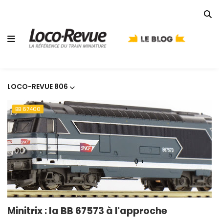
LOCO-REVUE 806
BB 67400
Minitrix : la BB 67573 à l'approche