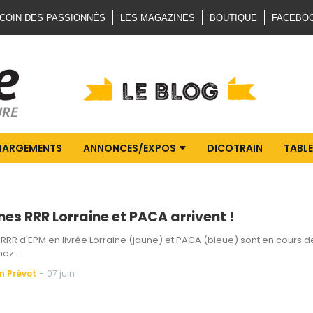
 COIN DES PASSIONNÉS
LES MAGAZINES
BOUTIQUE
FACEBO
HARGEMENTS
ANNONCES/EXPOS
DICOTRAIN
TABLE
es RRR Lorraine et PACA arrivent !
RRR d'EPM en livrée Lorraine (jaune) et PACA (bleue) sont en cours d
chez …
n Prévot
-
07 juin