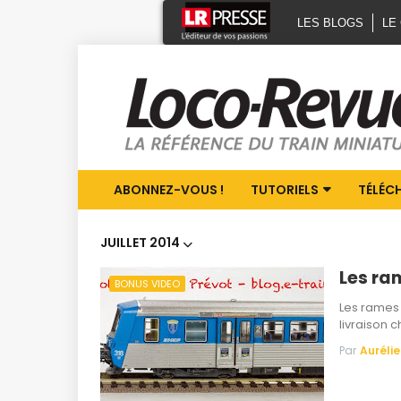
LES BLOGS
LE
ABONNEZ-VOUS !
TUTORIELS
TÉLÉC
JUILLET 2014
Les ram
BONUS VIDEO
Les rames 
livraison 
Par
Aurélie