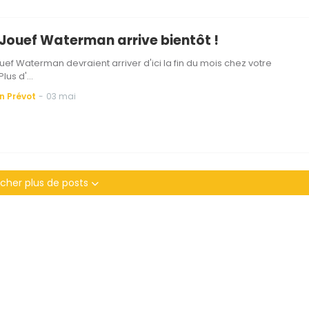
 Jouef Waterman arrive bientôt !
uef Waterman devraient arriver d'ici la fin du mois chez votre
 Plus d'…
n Prévot
-
03 mai
icher plus de posts