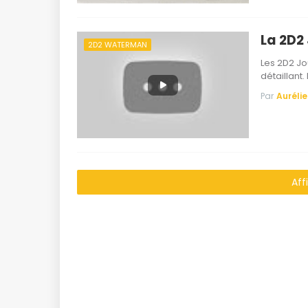
La 2D2
2D2 WATERMAN
Les 2D2 Jo
détaillant.
Par
Aurélie
Aff