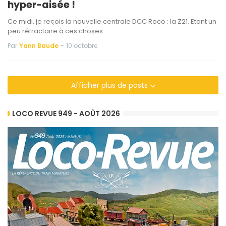
hyper-aisée !
Ce midi, je reçois la nouvelle centrale DCC Roco : la Z21. Etant un
peu réfractaire à ces choses …
Par
Yann Baude
-
10 octobre
Afficher plus de posts
LOCO REVUE 949 - AOÛT 2026