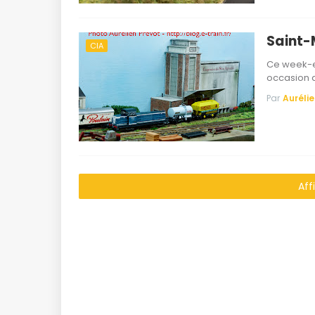
Saint-M
CIA
Ce week-e
occasion d
Par
Aurélie
Aff