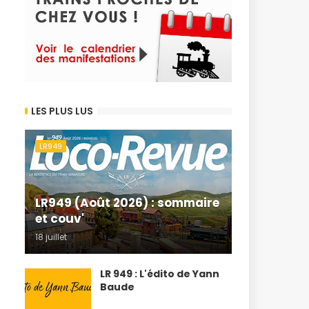
LES PLUS LUS
LR949
LR949 (Août 2026) : sommaire
et couv'
18 juillet
LR 949 : L'édito de Yann
Baude