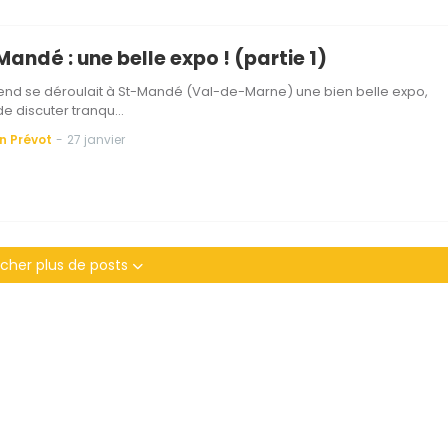
andé : une belle expo ! (partie 1)
nd se déroulait à St-Mandé (Val-de-Marne) une bien belle expo,
e discuter tranqu…
n Prévot
-
27 janvier
icher plus de posts