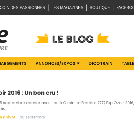
 COIN DES PASSIONNÉS
LES MAGAZINES
BOUTIQUE
FACEBO
HARGEMENTS
ANNONCES/EXPOS
DICOTRAIN
TABLE
ir 2016 : Un bon cru !
25 septembre dernier avait lieu à Ozoir-la-Ferrière (77) Exp'Ozoir 2016
hiq…
n Prévot
-
28 septembre