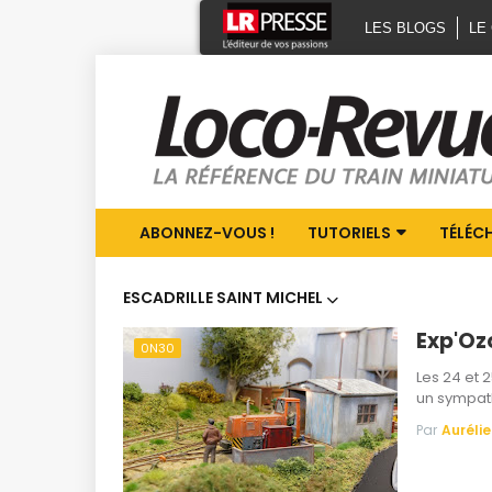
LES BLOGS
LE
ABONNEZ-VOUS !
TUTORIELS
TÉLÉC
ESCADRILLE SAINT MICHEL
Exp'Ozo
0N30
Les 24 et 
un sympat
Par
Aurélie