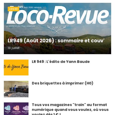
LR949
LR949 (Août 2026) : sommaire et couv'
18 juillet
LR 949 : L'édito de Yann Baude
Des briquettes à imprimer (H0)
Tous vos magazines "train" au format
numérique quand vous voulez, où vous
voulez dès 1 € !