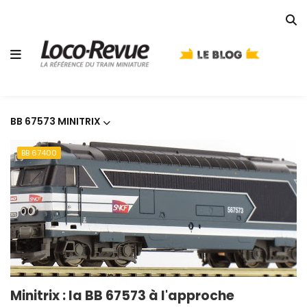
BB 67573 MINITRIX
BB 67400
Minitrix : la BB 67573 à l'approche