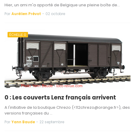
Hier, un ami m'a apporté de Belgique une pleine boîte de...
Par
Aurélien Prévot
-
02 octobre
ÉCHELLE 0
0 : Les couverts Lenz français arrivent
A l'initiative de la boutique Chrezo (<112chrezo@orange.fr>), des
versions françaises du …
Par
Yann Baude
-
22 septembre