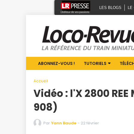
LES BLOGS
LE
ABONNEZ-VOUS !
TUTORIELS
TÉLÉC
Accueil
Vidéo : l'X 2800 RE
908)
Par
Yann Baude
-
22 février