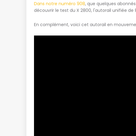
Dans notre numéro 908
, que quelques abonnés 
découvrir le test du X 2800, l'autorail unifiée d
En complément, voici cet autorail en mouveme