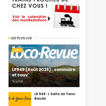
LES PLUS LUS
LR949
LR949 (Août 2026) : sommaire
et couv'
18 juillet
LR 949 : L'édito de Yann
Baude