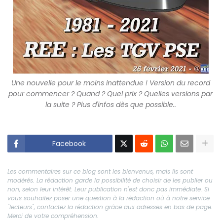
Une nouvelle pour le moins inattendue ! Version du record
pour commencer ? Quand ? Quel prix ? Quelles versions par
la suite ? Plus d'infos dès que possible..
Facebook
Les commentaires sur ce blog sont les bienvenus, mais ils sont
modérés. La rédaction garde la possibilité de choisir de les publier ou
non, selon leur intérêt. Leur publication n'est donc pas immédiate. Si
vous souhaitez poser une question à la rédaction où à notre service
"lecteurs", contactez la rédaction grâce aux adresses en bas de page.
Merci de votre compréhension.