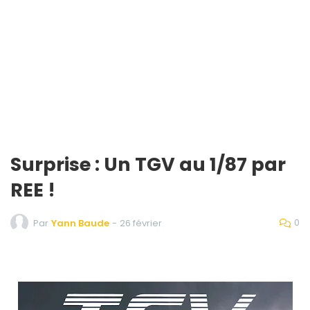
Surprise : Un TGV au 1/87 par
REE !
0
Par
Yann Baude
-
26 février