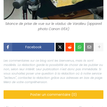
Séance de prise de vue sur le viaduc de Varalieu (appareil
photo Canon G5X)
Facebook
Les commentaires sur ce blog sont les bienvenus, mais ils sont
modérés. La rédaction garde la possibilité de choisir de les publier ou
non, selon leur intérêt. Leur publication n'est donc pas immédiate. Si
vous souhaitez poser une question à la rédaction où à notre service
"lecteurs", contactez la rédaction grâce aux adresses en bas de page.
Merci de votre compréhension.
Poster un commentaire (0)