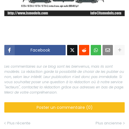
Facebook
Les commentaires sur ce blog sont les bienvenus, mais ils sont
modérés. La rédaction garde la possibilité de choisir de les publier ou
non, selon leur intérêt. Leur publication n'est donc pas immédiate. Si
vous souhaitez poser une question à la rédaction où à notre service
"lecteurs", contactez la rédaction grâce aux adresses en bas de page.
Merci de votre compréhension.
Poster un commentaire (0)
Plus récente
Plus ancienne