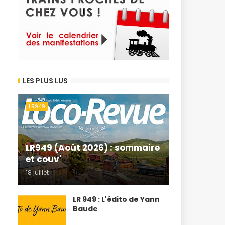
LES PLUS LUS
LR949
LR949 (Août 2026) : sommaire
et couv'
18 juillet
LR 949 : L'édito de Yann
Baude