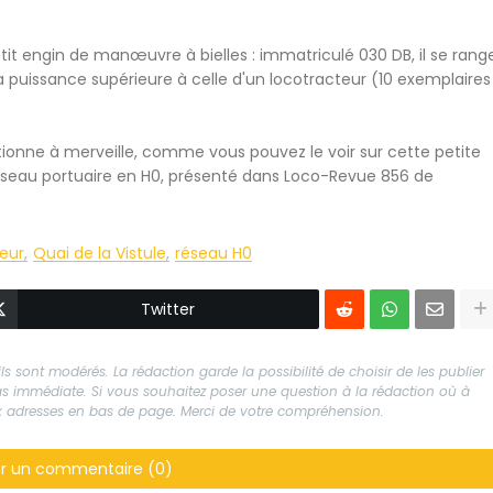
tit engin de manœuvre à bielles : immatriculé 030 DB, il se rang
a puissance supérieure à celle d'un locotracteur (10 exemplaires
tionne à merveille, comme vous pouvez le voir sur cette petite
it réseau portuaire en H0, présenté dans Loco-Revue 856 de
eur
Quai de la Vistule
réseau H0
Twitter
s sont modérés. La rédaction garde la possibilité de choisir de les publier
 pas immédiate. Si vous souhaitez poser une question à la rédaction où à
aux adresses en bas de page. Merci de votre compréhension.
er un commentaire (0)