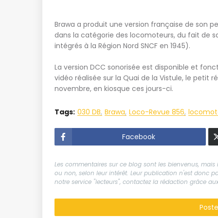
Brawa a produit une version française de son pe
dans la catégorie des locomoteurs, du fait de s
intégrés à la Région Nord SNCF en 1945).
La version DCC sonorisée est disponible et fonc
vidéo réalisée sur la Quai de la Vistule, le pet
novembre, en kiosque ces jours-ci.
Tags:
030 DB
Brawa
Loco-Revue 856
locomot
Facebook
Les commentaires sur ce blog sont les bienvenus, mais il
ou non, selon leur intérêt. Leur publication n'est donc
notre service "lecteurs", contactez la rédaction grâce 
Post