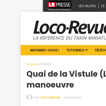
LES BLOGS
LE
ABONNEZ-VOUS !
TUTORIELS
TÉLÉC
Accueil
030 DB
Quai de la Vistule 
manoeuvre
Par
Yann Baude
-
24 octobre