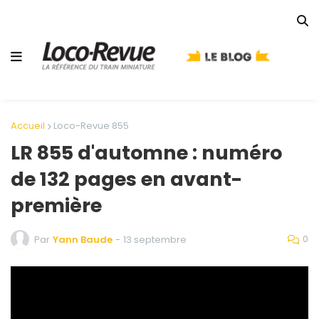
Accueil
Loco-Revue 855
LR 855 d'automne : numéro
de 132 pages en avant-
première
0
Par
Yann Baude
-
13 septembre