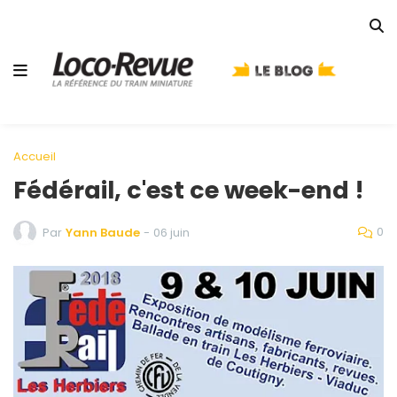
Accueil
Fédérail, c'est ce week-end !
0
Par
Yann Baude
-
06 juin