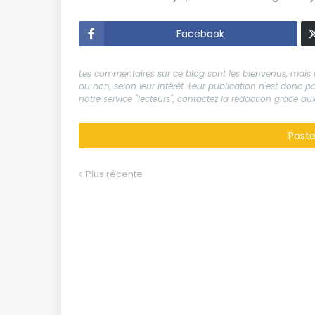
Facebook
Les commentaires sur ce blog sont les bienvenus, mais il
ou non, selon leur intérêt. Leur publication n'est donc
notre service "lecteurs", contactez la rédaction grâce 
Post
Plus récente