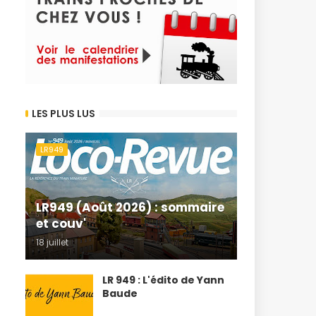
LES PLUS LUS
LR949
LR949 (Août 2026) : sommaire
et couv'
18 juillet
LR 949 : L'édito de Yann
Baude