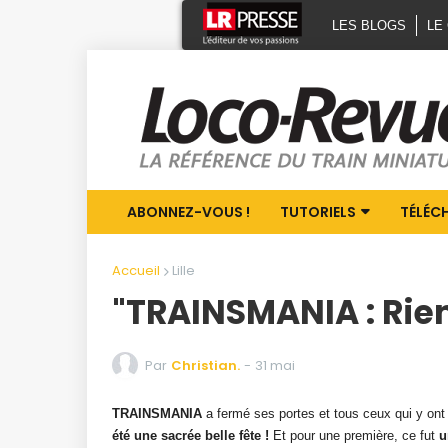
LES BLOGS
LE
ABONNEZ-VOUS !
TUTORIELS
TÉLÉC
Accueil
Lille
"TRAINSMANIA : Rien
Par
Christian.
-
31 mai
TRAINSMANIA
a fermé ses portes et tous ceux qui y ont 
été une sacrée belle fête !
Et pour une première, ce fut
u