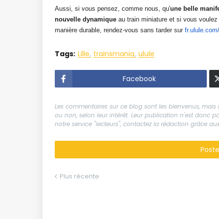
Aussi, si vous pensez, comme nous, qu'
une belle manif
nouvelle dynamique
au train miniature et si vous voulez
manière durable, rendez-vous sans tarder sur
fr.ulule.co
Tags:
Lille
trainsmania
ulule
Facebook
Les commentaires sur ce blog sont les bienvenus, mais il
ou non, selon leur intérêt. Leur publication n'est donc
notre service "lecteurs", contactez la rédaction grâce 
Post
Plus récente