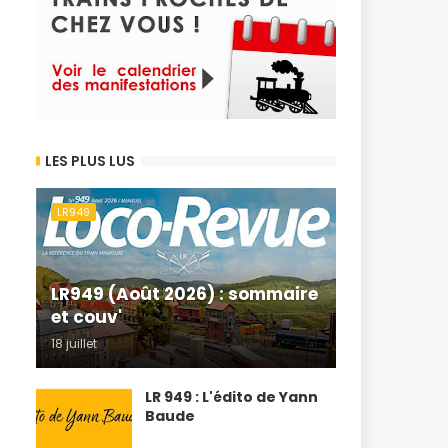
LES PLUS LUS
LR949
LR949 (Août 2026) : sommaire
et couv'
18 juillet
LR 949 : L'édito de Yann
Baude