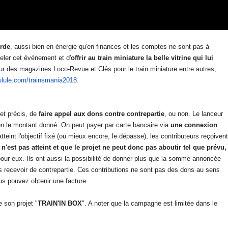
urde
, aussi bien en énergie qu'en finances et les comptes ne sont pas à
eler cet événement et d'
offrir au train miniature la belle vitrine qui lui
ur des magazines Loco-Revue et Clés pour le train miniature entre autres,
.ulule.com/trainsmania2018
.
jet précis, de
faire appel aux dons contre contrepartie
, ou non. Le lanceur
on le montant donné. On peut payer par carte bancaire via
une connexion
tteint l'objectif fixé (ou mieux encore, le dépasse), les contributeurs reçoivent
f n'est pas atteint et que le projet ne peut donc pas aboutir tel que prévu,
pour eux. Ils ont aussi la possibilité de donner plus que la somme annoncée
s recevoir de contrepartie. Ces contributions ne sont pas des dons au sens
ous pouvez obtenir une facture.
 son projet "
TRAIN'IN BOX
". A noter que la campagne est limitée dans le