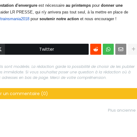
estation d'envergure
est nécessaire
au printemps
pour
donner une
 aider LR PRESSE, qui n'y arrivera pas tout seul, à la mettre en place de
m/trainsmania2018
pour
soutenir notre action
et nous encourager !
Twitter
s sont modérés. La rédaction garde la possibilité de choisir de les publier
 pas immédiate. Si vous souhaitez poser une question à la rédaction où à
aux adresses en bas de page. Merci de votre compréhension.
er un commentaire (0)
Plus ancienne