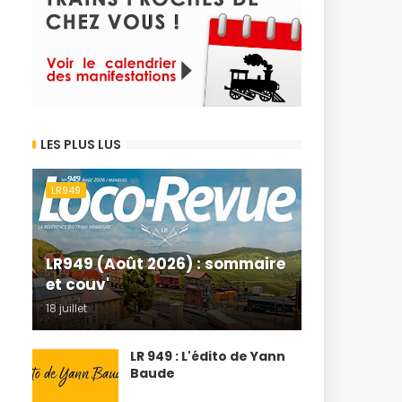
LES PLUS LUS
LR949
LR949 (Août 2026) : sommaire
et couv'
18 juillet
LR 949 : L'édito de Yann
Baude