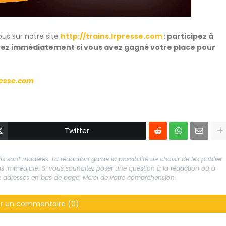
us sur notre site
http://trains.lrpresse.com
:
participez à
urez immédiatement si vous avez gagné votre place pour
presse.com
Twitter
s sont modérés. La rédaction garde la possibilité de choisir de les publier
 pas immédiate. Si vous souhaitez poser une question à la rédaction où à
aux adresses en bas de page. Merci de votre compréhension.
er un commentaire (0)