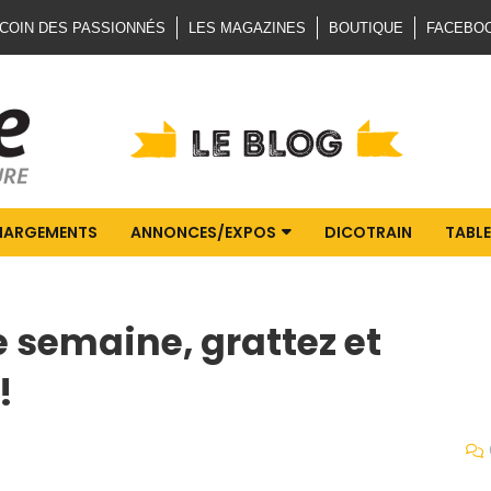
 COIN DES PASSIONNÉS
LES MAGAZINES
BOUTIQUE
FACEBO
HARGEMENTS
ANNONCES/EXPOS
DICOTRAIN
TABLE
 semaine, grattez et
!