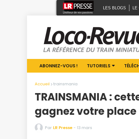
LES BLOGS
LE
ABONNEZ-VOUS !
TUTORIELS
TÉLÉC
Accueil
trainsmania
TRAINSMANIA : cette
gagnez votre place 
Par
LR Presse
-
13 mars