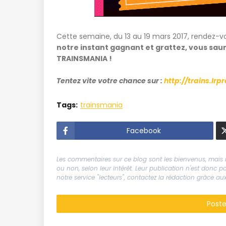
Cette semaine, du 13 au 19 mars 2017, rendez-vo
notre instant gagnant et grattez, vous sa
TRAINSMANIA !
Tentez vite votre chance sur :
http://trains.lr
Tags:
trainsmania
Facebook
Les commentaires sur ce blog sont les bienvenus, mais il
ou non, selon leur intérêt. Leur publication n'est donc
notre service "lecteurs", contactez la rédaction grâce 
Post