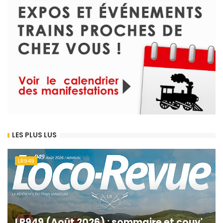
LES PLUS LUS
LR949
LR949 (Août 2026) : sommaire et couv'