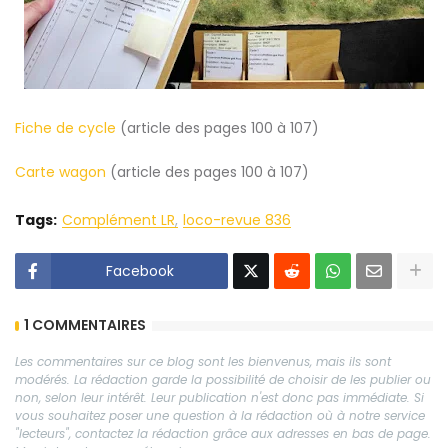
Fiche de cycle
(article des pages 100 à 107)
Carte wagon
(article des pages 100 à 107)
Tags:
Complément LR
loco-revue 836
Facebook
1 COMMENTAIRES
Les commentaires sur ce blog sont les bienvenus, mais ils sont
modérés. La rédaction garde la possibilité de choisir de les publier ou
non, selon leur intérêt. Leur publication n'est donc pas immédiate. Si
vous souhaitez poser une question à la rédaction où à notre service
"lecteurs", contactez la rédaction grâce aux adresses en bas de page.