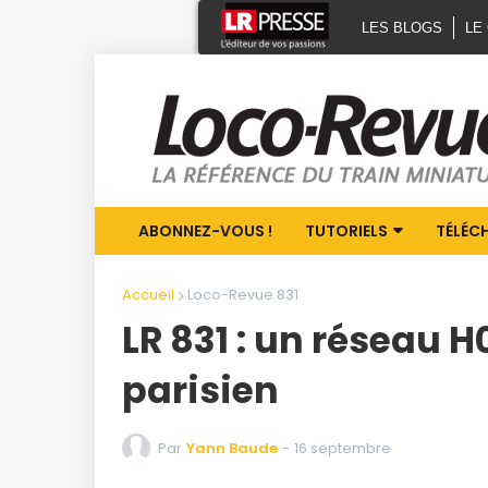
LES BLOGS
LE
ABONNEZ-VOUS !
TUTORIELS
TÉLÉC
Accueil
Loco-Revue 831
LR 831 : un réseau
parisien
Par
Yann Baude
-
16 septembre