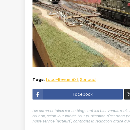
Tags:
Loco-Revue 831
Sonacal
Facebook
Les commentaires sur ce blog sont les bienvenus, mais il
ou non, selon leur intérêt. Leur publication n'est donc
notre service "lecteurs", contactez la rédaction grâce 