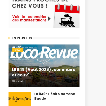
LES PLUS LUS
LR949
LR949 (Août 2026) : sommaire
et couv'
18 juillet
LR 949 : L'édito de Yann
Baude