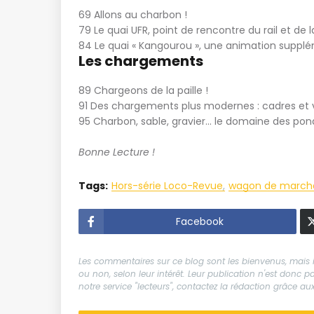
69 Allons au charbon !
79 Le quai UFR, point de rencontre du rail et de l
84 Le quai « Kangourou », une animation suppl
Les chargements
89 Chargeons de la paille !
91 Des chargements plus modernes : cadres et v
95 Charbon, sable, gravier... le domaine des po
Bonne Lecture !
Tags:
Hors-série Loco-Revue
wagon de march
Facebook
Les commentaires sur ce blog sont les bienvenus, mais il
ou non, selon leur intérêt. Leur publication n'est donc
notre service "lecteurs", contactez la rédaction grâce 