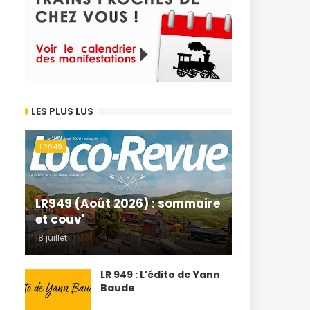
LES PLUS LUS
LR949
LR949 (Août 2026) : sommaire
et couv'
18 juillet
LR 949 : L'édito de Yann
Baude