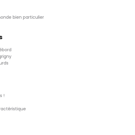
nde bien particulier
s
débord
grigny
ourds
s !
actéristique