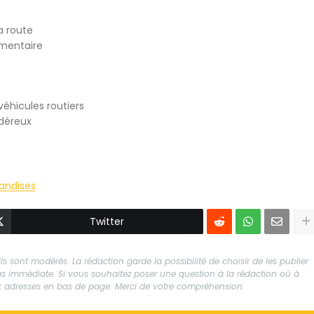
a route
émentaire
éhicules routiers
ndéreux
andises
Twitter
s sont modérés. La rédaction garde la possibilité de choisir de les publier
 pas immédiate. Si vous souhaitez poser une question à la rédaction où à
aux adresses en bas de page. Merci de votre compréhension.