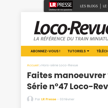
LES BLOGS
LE
ABONNEZ-VOUS !
TUTORIELS
TÉLÉC
Accueil
Hors-série Loco-Revue
Faites manoeuvrer 
Série n°47 Loco-Rev
Par
LR Presse
-
03 février