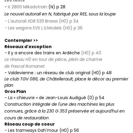
-
X 2800 Mikadotrain
(N) p 28
Le nouvel autorail en N, fabriqué
par REE, sous la loupe
-
L'autorail XDR 5311 Brawa (H0) p 34
- Les wagons EVS L.S.Models (H0) p 36
Contempler >>
Réseaux d'exception
- Il y a encore des trains en Ardèche
(H0) p 40
Le réseau H0 en tour de pièce, plein de charme
de
Pascal
Romanet
- Valdevienne : un réseau de club original (H0) p 48
Le club TGV 086, de Châtellerault, place le décor au premier
plan
Gros Plan
- La « chieuvre » de Jean-Louis Audigué (0) p 54
Construction intégrale de l'une des machines les plus
connues, grâce à la 230 G 353 préservée et
aujourd'hui
en
cours de restauration
Réseau coup de coeur
- Les tramways Dah'mour (H0) p 56