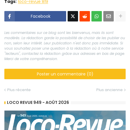
Tags:
loco-revue 819
Facebook
Les commentaires sur ce blog sont les bienvenus, mais ils sont
modérés. La rédaction garde la possibilité de choisir de les publier ou
non, selon leur intérêt. Leur publication n'est donc pas immédiate. Si
vous souhaitez poser une question à la rédaction où à notre service
"lecteurs", contactez la rédaction grâce aux adresses en bas de page.
Merci de votre compréhension.
Poster un commentaire (0)
Plus récente
Plus ancienne
LOCO REVUE 949 - AOÛT 2026