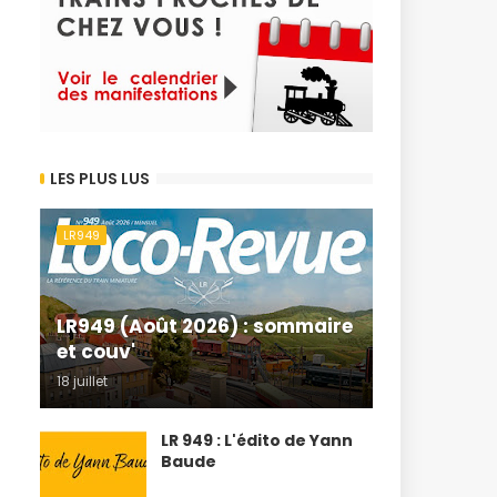
LES PLUS LUS
LR949
LR949 (Août 2026) : sommaire
et couv'
18 juillet
LR 949 : L'édito de Yann
Baude