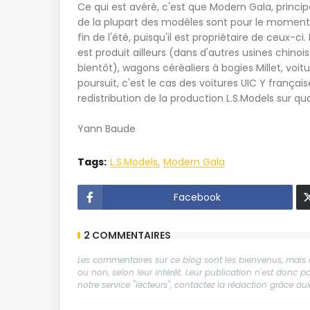
Ce qui est avéré, c'est que Modern Gala, principal
de la plupart des modèles sont pour le moment in
fin de l'été, puisqu'il est propriétaire de ceux-ci
est produit ailleurs (dans d'autres usines chino
bientôt), wagons céréaliers à bogies Millet, voi
poursuit, c'est le cas des voitures UIC Y frança
redistribution de la production L.S.Models sur qu
Yann Baude
Tags:
L.S.Models
Modern Gala
Facebook
2 COMMENTAIRES
Les commentaires sur ce blog sont les bienvenus, mais il
ou non, selon leur intérêt. Leur publication n'est donc
notre service "lecteurs", contactez la rédaction grâce 