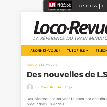
LES BLOGS
LE
ABONNEZ-VOUS !
TUTORIELS
TÉLÉC
Accueil
L.S.Models
Des nouvelles de L.
Par
Yann Baude
-
24 juin
Des informations souvent fausses, ont contribué
productions L.S.Models.