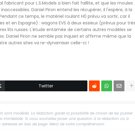
 fabricant pour L.S.Models a bien fait faillite, et que les moules
accessibles. Daniel Piron entend les récupérer, il l'espère, à la
. Pendant ce temps, le matériel roulant H0 prévu va sortir, car il
ises et en Espagne) : wagons EVS à deux essieux (prévus pour trè
tures lits russes. L'étude entamée de certains autres modèles se
ises. Daniel Piron ne semble pas inquiet et affirme même que la
atre autres sites va re-dynamiser celle-ci !
Twitter
s sont modérés. La rédaction garde la possibilité de choisir de les publier
 pas immédiate. Si vous souhaitez poser une question à la rédaction où à
aux adresses en bas de page. Merci de votre compréhension.