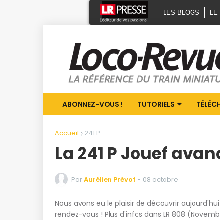
LES BLOGS
LE
ABONNEZ-VOUS !
TUTORIELS
TÉLÉC
Accueil
241 P
La 241 P Jouef avan
Par
Aurélien Prévot
-
08 octobre
Nous avons eu le plaisir de découvrir aujourd'hui
rendez-vous ! Plus d'infos dans LR 808 (Novemb