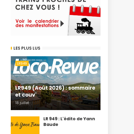
LES PLUS LUS
LR949
LR949 (Août 2026) : sommaire
et couv'
18 juillet
LR 949 : L'édito de Yann
Baude