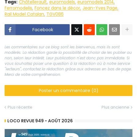
Tags:
Châtellerault
euromodels
euromodels 2014
Ferromodelis
Foncez dans le décor
Jean-Yves Page
Rail Model Catalan
TGV086
Facebook
Les commentaires sur ce blog sont les bienvenus, mais ils sont
modérés. La rédaction garde la possibilité de choisir de les publier ou
non, selon leur intérêt. Leur publication n'est donc pas immédiate. Si
vous souhaitez poser une question à la rédaction où à notre service
"lecteurs", contactez la rédaction grâce aux adresses en bas de page.
Merci de votre compréhension.
Poster un commentaire (0)
Plus récente
Plus ancienne
LOCO REVUE 949 - AOÛT 2026