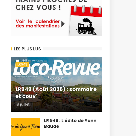
LES PLUS LUS
LR949
LR949 (Août 2026) : sommaire
et couv'
18 juillet
LR 949 : L'édito de Yann
Baude