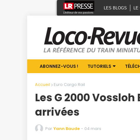
LES BLOGS
LE
ABONNEZ-VOUS !
TUTORIELS
TÉLÉC
Accueil
Euro Cargo Rail
Les G 2000 Vossloh 
arrivées
Par
Yann Baude
-
04 mars