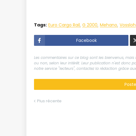
Tags:
Euro Cargo Rail
G 2000
Mehano
Vossloh
Facebook
Les commentaires sur ce blog sont les bienvenus, mais il
ou non, selon leur intérêt. Leur publication n'est donc
notre service "lecteurs", contactez la rédaction grâce 
Post
Plus récente