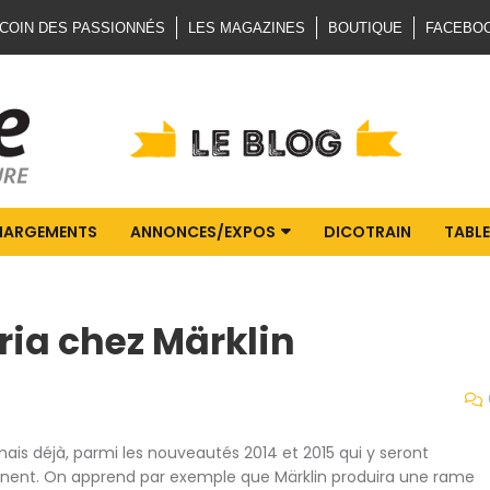
 COIN DES PASSIONNÉS
LES MAGAZINES
BOUTIQUE
FACEBO
HARGEMENTS
ANNONCES/EXPOS
DICOTRAIN
TABLE
ria chez Märklin
is déjà, parmi les nouveautés 2014 et 2015 qui y seront
nnent. On apprend par exemple que Märklin produira une rame