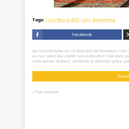
Tags:
Loco-Revue 800
Lyria
Nuremberg
Facebook
Les commentaires sur ce blog sont les bienvenus, mais il
ou non, selon leur intérêt. Leur publication n'est donc
notre service "lecteurs", contactez la rédaction grâce 
Post
Plus récente