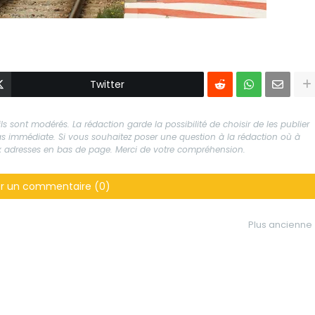
Twitter
s sont modérés. La rédaction garde la possibilité de choisir de les publier
 pas immédiate. Si vous souhaitez poser une question à la rédaction où à
aux adresses en bas de page. Merci de votre compréhension.
er un commentaire (0)
Plus ancienne