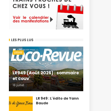
LES PLUS LUS
LR949
LR949 (Août 2026) : sommaire
et couv'
18 juillet
LR 949 : L'édito de Yann
Baude