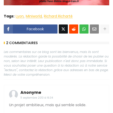
Tags:
Lyon
Miniworld
Richard Richarté
Facebook
2 COMMENTAIRES
Les commentaires sur ce blog sont les bienvenus, mais ils sont
modérés. La rédaction garde la possibilité de choisir de les publier ou
non, selon leur intérêt. Leur publication n'est donc pas immédiate. Si
vous souhaitez poser une question à la rédaction où à notre service
"lecteurs", contactez la rédaction grâce aux adresses en bas de page.
Merci de votre compréhension.
Anonyme
11 septembre 2013 à 16:34
Un projet ambitieux, mais qui semble solide.