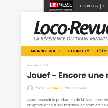
LES BLOGS
LE
ABONNEZ-VOUS !
TUTORIELS
TÉLÉC
Accueil
141 R
Jouef - Encore une n
Par
Yann Baude
-
20 septembre
Jouef poursuit la production de 141 R en commerci
la reproduction d'une machine de première sous