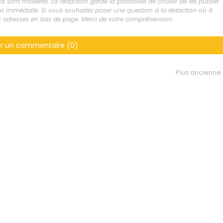
s sont modérés. La rédaction garde la possibilité de choisir de les publier
 pas immédiate. Si vous souhaitez poser une question à la rédaction où à
aux adresses en bas de page. Merci de votre compréhension.
er un commentaire (0)
Plus ancienne