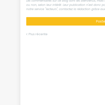
Les commentaires sur ce blog sont les bienvenus, mais il
ou non, selon leur intérêt. Leur publication n'est donc
notre service "lecteurs", contactez la rédaction grâce 
Post
Plus récente