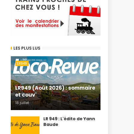
LES PLUS LUS
LR949
LR949 (Août 2026) : sommaire
et couv'
18 juillet
LR 949 : L'édito de Yann
Baude