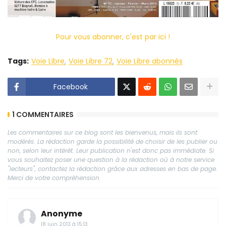
Pour vous abonner, c'est par ici !
Tags:
Voie Libre
Voie Libre 72
Voie Libre abonnés
Facebook
1 COMMENTAIRES
Les commentaires sur ce blog sont les bienvenus, mais ils sont
modérés. La rédaction garde la possibilité de choisir de les publier ou
non, selon leur intérêt. Leur publication n'est donc pas immédiate. Si
vous souhaitez poser une question à la rédaction où à notre service
"lecteurs", contactez la rédaction grâce aux adresses en bas de page.
Merci de votre compréhension.
Anonyme
18 juin 2013 à 15:13