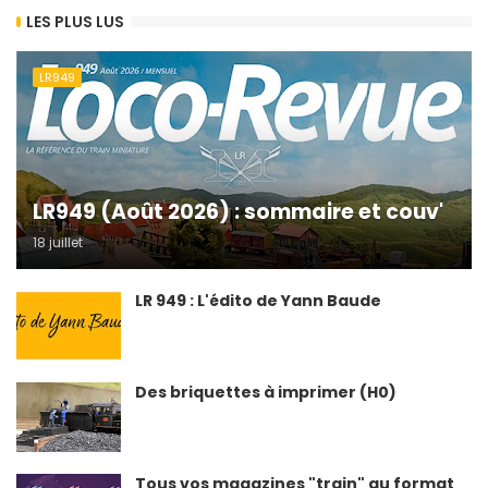
LES PLUS LUS
LR949
LR949 (Août 2026) : sommaire et couv'
18 juillet
LR 949 : L'édito de Yann Baude
Des briquettes à imprimer (H0)
Tous vos magazines "train" au format