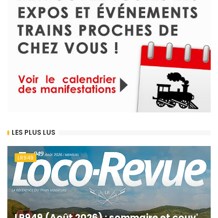
LES PLUS LUS
LR949
LR949 (Août 2026) : sommaire et couv'